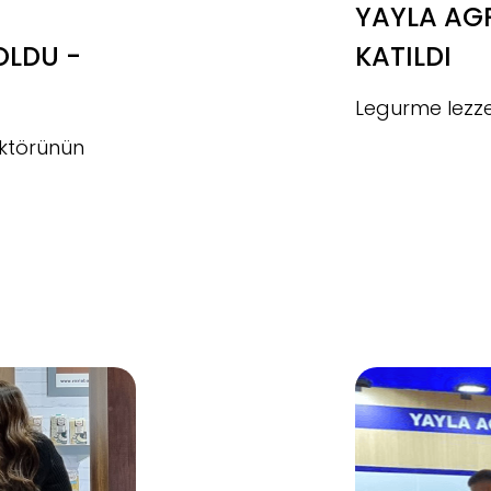
YAYLA AGR
OLDU -
KATILDI
Legurme lezze
ektörünün