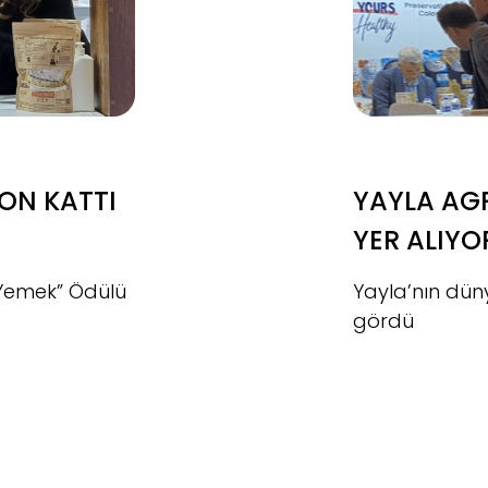
ON KATTI
YAYLA AG
YER ALIYO
r Yemek” Ödülü
Yayla’nın dün
gördü