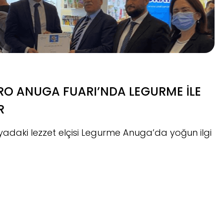
RO ANUGA FUARI’NDA LEGURME İLE
R
yadaki lezzet elçisi Legurme Anuga’da yoğun ilgi